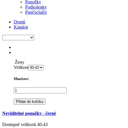
Ponožky
Podkolenky
Punčocháče
Domů
Katalog
Ženy
Velikost
Množství
Přidat do košíku
Neviditelné ponožky - černé
Dostupné velikosti
40-43