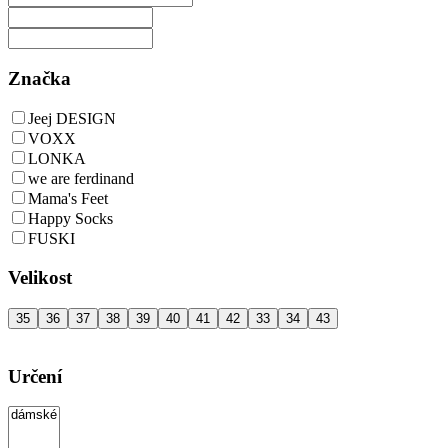
Značka
Jeej DESIGN
VOXX
LONKA
we are ferdinand
Mama's Feet
Happy Socks
FUSKI
Velikost
35
36
37
38
39
40
41
42
33
34
43
Určení