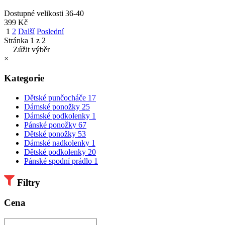
Dostupné velikosti
36-40
399 Kč
1
2
Další
Poslední
Stránka 1 z 2
Zúžit výběr
×
Kategorie
Dětské punčocháče
17
Dámské ponožky
25
Dámské podkolenky
1
Pánské ponožky
67
Dětské ponožky
53
Dámské nadkolenky
1
Dětské podkolenky
20
Pánské spodní prádlo
1
Filtry
Cena