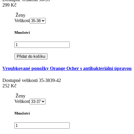
299 Kč
Ženy
Velikost
Množství
Přidat do košíku
Vroubkované ponožky Orange Ocher s antibakteriální úpravou
Dostupné velikosti
35-38
39-42
252 Kč
Ženy
Velikost
Množství