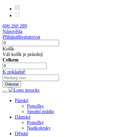
606 260 289
Nápověda
Přihlásit
Registrovat
Košík
Váš košík je prázdný
Celkem
K pokladně
Odeslat
Pánské
Ponožky
Spodní prádlo
Dámské
Ponožky
Nadkolenky
Dětské